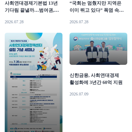
사회연대경제기본법 13년
“국회는 멈췄지만 지역은
기다림 끝낼까…범여권,
이미 뛰고 있다” 폭염 속
‘7월 30일 본회의 통과’
사회연대경제기본법 본회의
2026.07.28
2026.07.28
촉구..(7.28)
상정 촉구..(7.28)
신한금융, 사회연대경제
활성화에 3년간 60억 지원
2026.07.09