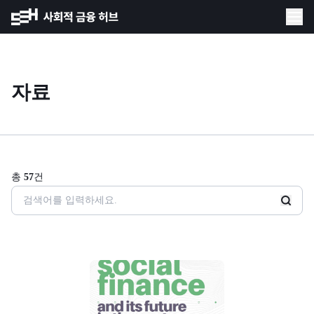
자료
총
57
건