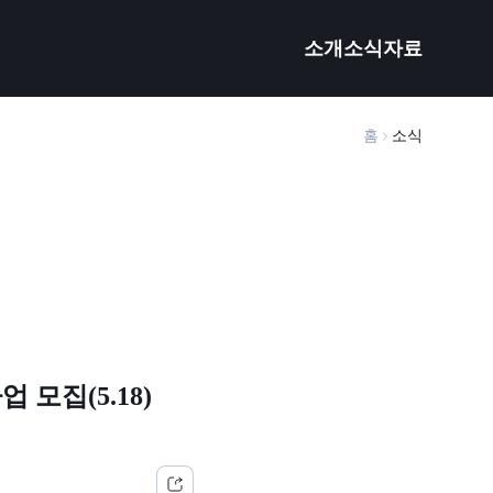
소개
소식
자료
홈
소식
모집(5.18)