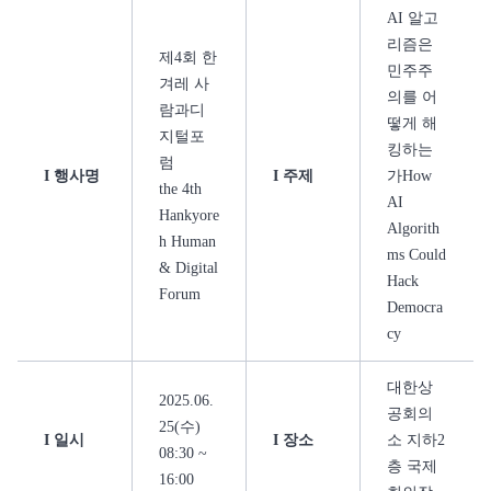
AI 알고
리즘은
제4회 한
민주주
겨레 사
의를 어
람과디
떻게 해
지털포
킹하는
럼
I 행사명
I 주제
가How
the 4th
AI
Hankyore
Algorith
h Human
ms Could
& Digital
Hack
Forum
Democra
cy
대한상
2025.06.
공회의
25(수)
I 일시
I 장소
소 지하2
08:30 ~
층 국제
16:00