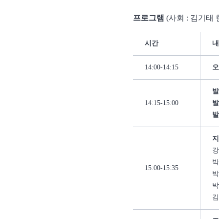
프로그램
(사회 : 김기
시간
내
14:00-14:15
발
14:15-15:00
발
발
지
강
박
15:00-15:35
박
박
김