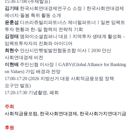
15:30-17:00 (주제발표)
김기태
한국사회연대경제연구소 소장ㅣ한국사회연대경제
에너지·돌봄 특위 활동 소개
윤훈섭
디쓰리쥬빌리파트너스 제너럴파트너ㅣ일본 임팩트
투자 현황과 한–일 협력의 전략적 기회
김정태
엠와이소셜컴퍼니 대표ㅣ지역투자 생태계 활성화 –
임팩트투자자의 진화와 아이디어
최현수
안산시민햇빛발전협동조합 이사ㅣ2030 안산
사회연대경제 비전
이현배
주민신협 이사장ㅣGABV(Global Alliance for Banking
on Values) 가입 배경과 전망
17:00-17:20 (2026 지방선거 대응 사회적금융포럼 정책
요구안 발표)
17:20-17:30 기념촬영, 폐회
주최
사회적금융포럼, 한국사회연대경제, 한국사회가치연대기금
후원