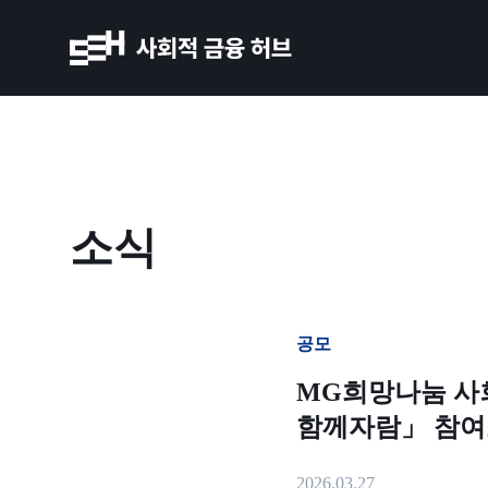
소식
공모
MG희망나눔 사
함께자람」 참여조직
2026.03.27