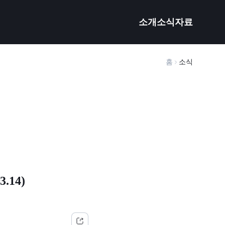
소개
소식
자료
홈
소식
14)