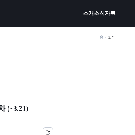
소개
소식
자료
홈
소식
~3.21)