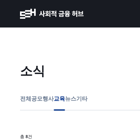
소식
전체
공모
행사
교육
뉴스
기타
총
8
건